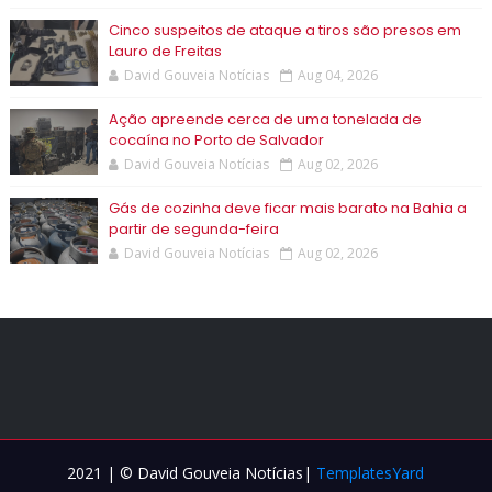
Cinco suspeitos de ataque a tiros são presos em
Lauro de Freitas
David Gouveia Notícias
Aug 04, 2026
Ação apreende cerca de uma tonelada de
cocaína no Porto de Salvador
David Gouveia Notícias
Aug 02, 2026
Gás de cozinha deve ficar mais barato na Bahia a
partir de segunda-feira
David Gouveia Notícias
Aug 02, 2026
2021 | © David Gouveia Notícias|
TemplatesYard