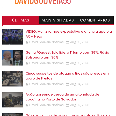
ÚLTIMAS
MAIS VISITADAS
COMENTÁRIOS
VÍDEO: Muniz rompe expectativa e anuncia apoio a
ACM Neto
David Gouveia Notícias
Aug 05, 2026
Genial/Quaest: Lula lidera 1º turno com 39%; Flávio
Bolsonaro tem 30%
David Gouveia Notícias
Aug 05, 2026
Cinco suspeitos de ataque a tiros são presos em
Lauro de Freitas
David Gouveia Notícias
Aug 04, 2026
Ação apreende cerca de uma tonelada de
cocaína no Porto de Salvador
David Gouveia Notícias
Aug 02, 2026
Gás de cozinha deve ficar mais barato na Bahia a