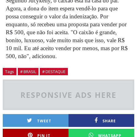
Segundo Jucykelly, o caixão está na casa do pai.
Agora, a dona do item espera vendê-lo para que
possa conseguir o valor da indenização. Por
enquanto, só recebeu uma proposta para vender por
R$ 500, que não foi aceita. "O caixão é grande,
bonito, luxuoso, vale muito mais que isso, vale R$
10 mil. Eu até aceito vender por menos, mas por R$
500, não", adicionou.
Tags
# BRASIL
# DESTAQUE
RESPONSIVE ADS HERE
TWEET
SHARE
PIN IT
WHATSAPP