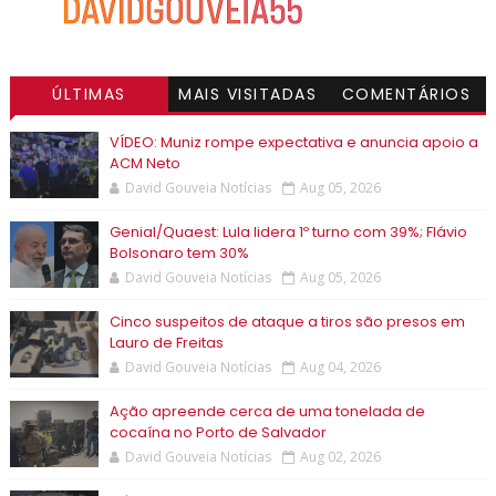
ÚLTIMAS
MAIS VISITADAS
COMENTÁRIOS
VÍDEO: Muniz rompe expectativa e anuncia apoio a
ACM Neto
David Gouveia Notícias
Aug 05, 2026
Genial/Quaest: Lula lidera 1º turno com 39%; Flávio
Bolsonaro tem 30%
David Gouveia Notícias
Aug 05, 2026
Cinco suspeitos de ataque a tiros são presos em
Lauro de Freitas
David Gouveia Notícias
Aug 04, 2026
Ação apreende cerca de uma tonelada de
cocaína no Porto de Salvador
David Gouveia Notícias
Aug 02, 2026