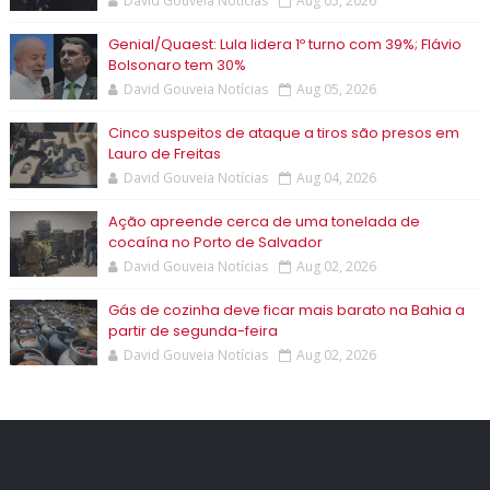
David Gouveia Notícias
Aug 05, 2026
Genial/Quaest: Lula lidera 1º turno com 39%; Flávio
Bolsonaro tem 30%
David Gouveia Notícias
Aug 05, 2026
Cinco suspeitos de ataque a tiros são presos em
Lauro de Freitas
David Gouveia Notícias
Aug 04, 2026
Ação apreende cerca de uma tonelada de
cocaína no Porto de Salvador
David Gouveia Notícias
Aug 02, 2026
Gás de cozinha deve ficar mais barato na Bahia a
partir de segunda-feira
David Gouveia Notícias
Aug 02, 2026