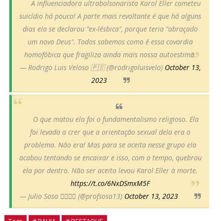
A influenciadora ultrabolsonarista Karol Eller cometeu
suicídio há pouco! A parte mais revoltante é que há alguns
dias ela se declarou "ex-lésbica", porque teria "abraçado
um novo Deus". Todos sabemos como é essa covardia
homofóbica que fragiliza ainda mais nossa autoestima.
— Rodrigo Luis Veloso 🇵🇸 (@rodrigoluisvelo)
October 13,
2023
O que matou ela foi o fundamentalismo religioso. Ela
foi levada a crer que a orientação sexual dela era o
problema. Não era! Mas para se aceita nesse grupo ela
acabou tentando se encaixar e isso, com o tempo, quebrou
ela por dentro. Não ser aceita levou Karol Eller à morte.
https://t.co/6NxDSmxM5F
— Julio Sosa 🏳️‍🌈🏳️‍🌈 (@profsosa13)
October 13, 2023
Tags
# BAHIA
# DESTAQUE