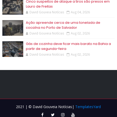
Cinco suspeitos de ataque a tiros são presos em
Lauro de Freitas
David Gouveia Notícias
Aug 04, 2026
Ação apreende cerca de uma tonelada de
cocaína no Porto de Salvador
David Gouveia Notícias
Aug 02, 2026
Gás de cozinha deve ficar mais barato na Bahia a
partir de segunda-feira
David Gouveia Notícias
Aug 02, 2026
2021 | © David Gouveia Notícias|
TemplatesYard