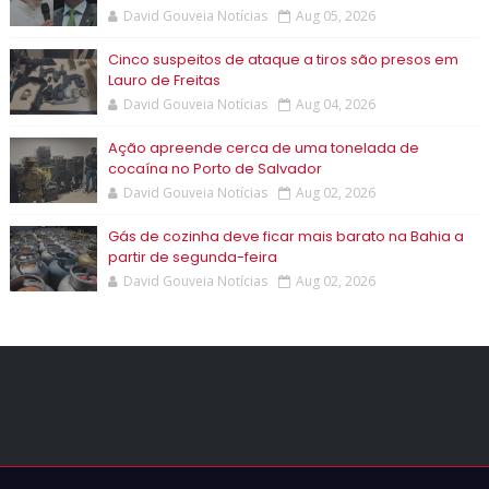
David Gouveia Notícias
Aug 05, 2026
Cinco suspeitos de ataque a tiros são presos em
Lauro de Freitas
David Gouveia Notícias
Aug 04, 2026
Ação apreende cerca de uma tonelada de
cocaína no Porto de Salvador
David Gouveia Notícias
Aug 02, 2026
Gás de cozinha deve ficar mais barato na Bahia a
partir de segunda-feira
David Gouveia Notícias
Aug 02, 2026