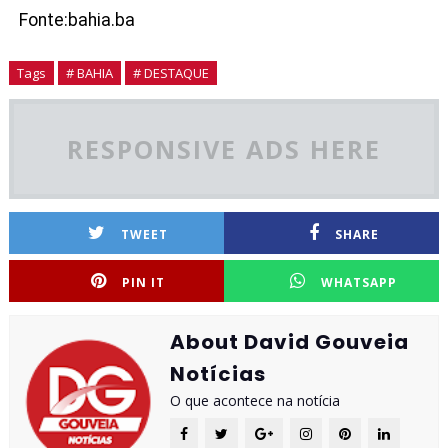
Fonte:bahia.ba
Tags
# BAHIA
# DESTAQUE
RESPONSIVE ADS HERE
TWEET
SHARE
PIN IT
WHATSAPP
About David Gouveia
Notícias
O que acontece na notícia