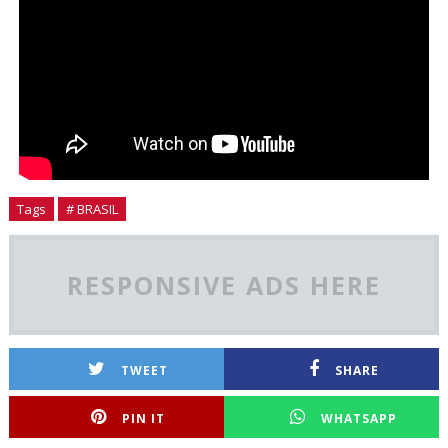
Tags
# BRASIL
RESPONSIVE ADS HERE
TWEET
SHARE
PIN IT
WHATSAPP