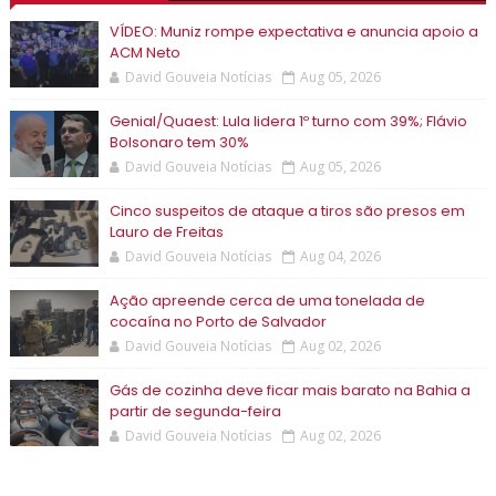
VÍDEO: Muniz rompe expectativa e anuncia apoio a
ACM Neto
David Gouveia Notícias
Aug 05, 2026
Genial/Quaest: Lula lidera 1º turno com 39%; Flávio
Bolsonaro tem 30%
David Gouveia Notícias
Aug 05, 2026
Cinco suspeitos de ataque a tiros são presos em
Lauro de Freitas
David Gouveia Notícias
Aug 04, 2026
Ação apreende cerca de uma tonelada de
cocaína no Porto de Salvador
David Gouveia Notícias
Aug 02, 2026
Gás de cozinha deve ficar mais barato na Bahia a
partir de segunda-feira
David Gouveia Notícias
Aug 02, 2026