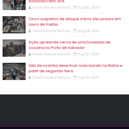
Bolsonaro tem 30%
David Gouveia Notícias
Aug 05, 2026
Cinco suspeitos de ataque a tiros são presos em
Lauro de Freitas
David Gouveia Notícias
Aug 04, 2026
Ação apreende cerca de uma tonelada de
cocaína no Porto de Salvador
David Gouveia Notícias
Aug 02, 2026
Gás de cozinha deve ficar mais barato na Bahia a
partir de segunda-feira
David Gouveia Notícias
Aug 02, 2026