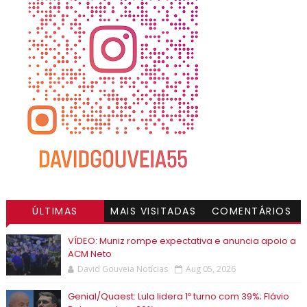
ÚLTIMAS
MAIS VISITADAS
COMENTÁRIOS
VÍDEO: Muniz rompe expectativa e anuncia apoio a
ACM Neto
David Gouveia Notícias
Aug 05, 2026
Genial/Quaest: Lula lidera 1º turno com 39%; Flávio