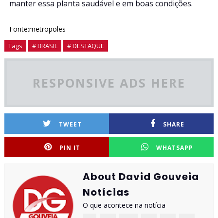
manter essa planta saudável e em boas condições.
Fonte:metropoles
Tags
# BRASIL
# DESTAQUE
RESPONSIVE ADS HERE
TWEET
SHARE
PIN IT
WHATSAPP
About David Gouveia
Notícias
O que acontece na notícia