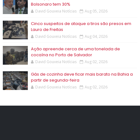
Bolsonaro tem 30%
David Gouveia Notícias
Aug 05, 2026
Cinco suspeitos de ataque a tiros são presos em
Lauro de Freitas
David Gouveia Notícias
Aug 04, 2026
Ação apreende cerca de uma tonelada de
cocaína no Porto de Salvador
David Gouveia Notícias
Aug 02, 2026
Gás de cozinha deve ficar mais barato na Bahia a
partir de segunda-feira
David Gouveia Notícias
Aug 02, 2026