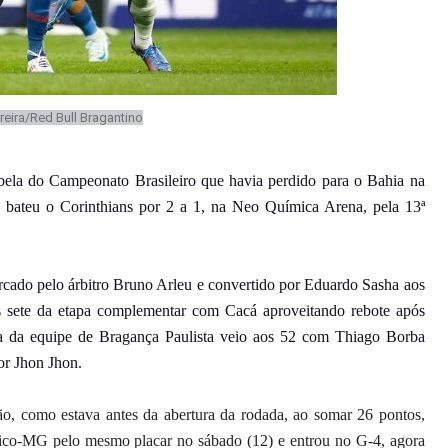
rreira/Red Bull Bragantino
bela do Campeonato Brasileiro que havia perdido para o Bahia na
 bateu o Corinthians por 2 a 1, na Neo Química Arena, pela 13ª
rcado pelo árbitro Bruno Arleu e convertido por Eduardo Sasha aos
 sete da etapa complementar com Cacá aproveitando rebote após
ia da equipe de Bragança Paulista veio aos 52 com Thiago Borba
or Jhon Jhon.
ão, como estava antes da abertura da rodada, ao somar 26 pontos,
tico-MG pelo mesmo placar no sábado (12) e entrou no G-4, agora