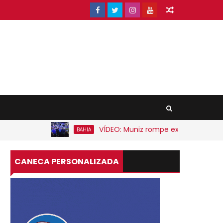
VÍDEO: Muniz rompe expectativa e anunc
BAHIA
CANECA PERSONALIZADA