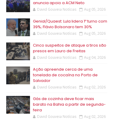
anuncia apoio a ACM Neto
David Gouveia Notícias
Aug 05, 2026
Genial/Quaest: Lula lidera 1º turno com
39%; Flávio Bolsonaro tem 30%
David Gouveia Notícias
Aug 05, 2026
Cinco suspeitos de ataque a tiros são
presos em Lauro de Freitas
David Gouveia Notícias
Aug 04, 2026
Ação apreende cerca de uma
tonelada de cocaína no Porto de
Salvador
David Gouveia Notícias
Aug 02, 2026
Gás de cozinha deve ficar mais
barato na Bahia a partir de segunda-
feira
David Gouveia Notícias
Aug 02, 2026