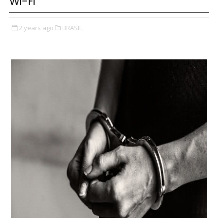
Wi-Fi
2 years ago
BRASIL,