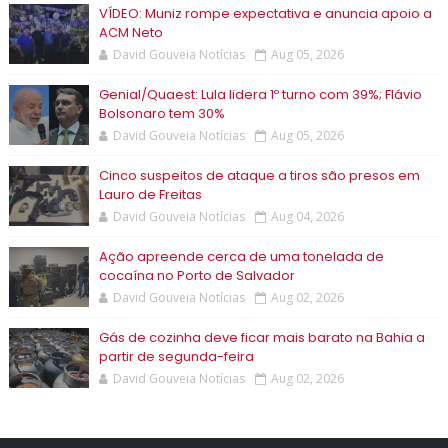
VÍDEO: Muniz rompe expectativa e anuncia apoio a
ACM Neto
David Gouveia Notícias
Aug 05, 2026
Genial/Quaest: Lula lidera 1º turno com 39%; Flávio
Bolsonaro tem 30%
David Gouveia Notícias
Aug 05, 2026
Cinco suspeitos de ataque a tiros são presos em
Lauro de Freitas
David Gouveia Notícias
Aug 04, 2026
Ação apreende cerca de uma tonelada de
cocaína no Porto de Salvador
David Gouveia Notícias
Aug 02, 2026
Gás de cozinha deve ficar mais barato na Bahia a
partir de segunda-feira
David Gouveia Notícias
Aug 02, 2026