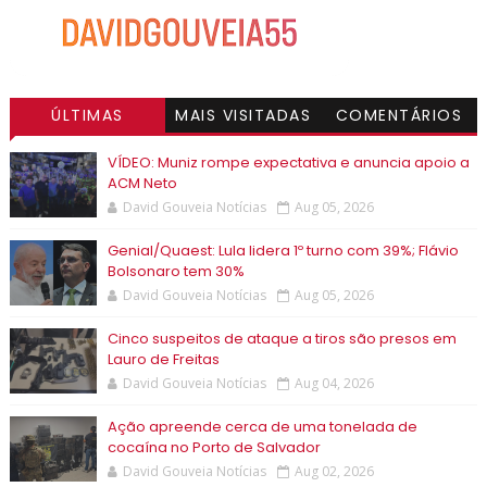
ÚLTIMAS
MAIS VISITADAS
COMENTÁRIOS
VÍDEO: Muniz rompe expectativa e anuncia apoio a
ACM Neto
David Gouveia Notícias
Aug 05, 2026
Genial/Quaest: Lula lidera 1º turno com 39%; Flávio
Bolsonaro tem 30%
David Gouveia Notícias
Aug 05, 2026
Cinco suspeitos de ataque a tiros são presos em
Lauro de Freitas
David Gouveia Notícias
Aug 04, 2026
Ação apreende cerca de uma tonelada de
cocaína no Porto de Salvador
David Gouveia Notícias
Aug 02, 2026