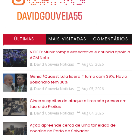
ÚLTIMAS
MAIS VISITADAS
COMENTÁRIOS
VÍDEO: Muniz rompe expectativa e anuncia apoio a
ACM Neto
David Gouveia Notícias
Aug 05, 2026
Genial/Quaest: Lula lidera 1º turno com 39%; Flávio
Bolsonaro tem 30%
David Gouveia Notícias
Aug 05, 2026
Cinco suspeitos de ataque a tiros são presos em
Lauro de Freitas
David Gouveia Notícias
Aug 04, 2026
Ação apreende cerca de uma tonelada de
cocaína no Porto de Salvador