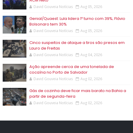
ACM Neto
David Gouveia Notícias
Aug 05, 2026
Genial/Quaest: Lula lidera 1º turno com 39%; Flávio
Bolsonaro tem 30%
David Gouveia Notícias
Aug 05, 2026
Cinco suspeitos de ataque a tiros são presos em
Lauro de Freitas
David Gouveia Notícias
Aug 04, 2026
Ação apreende cerca de uma tonelada de
cocaína no Porto de Salvador
David Gouveia Notícias
Aug 02, 2026
Gás de cozinha deve ficar mais barato na Bahia a
partir de segunda-feira
David Gouveia Notícias
Aug 02, 2026