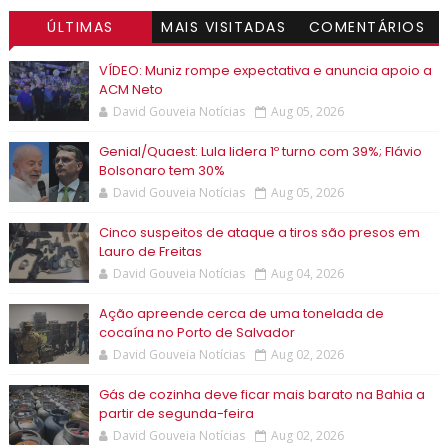
ÚLTIMAS
MAIS VISITADAS
COMENTÁRIOS
VÍDEO: Muniz rompe expectativa e anuncia apoio a
ACM Neto
David Gouveia Notícias
Aug 05, 2026
Genial/Quaest: Lula lidera 1º turno com 39%; Flávio
Bolsonaro tem 30%
David Gouveia Notícias
Aug 05, 2026
Cinco suspeitos de ataque a tiros são presos em
Lauro de Freitas
David Gouveia Notícias
Aug 04, 2026
Ação apreende cerca de uma tonelada de
cocaína no Porto de Salvador
David Gouveia Notícias
Aug 02, 2026
Gás de cozinha deve ficar mais barato na Bahia a
partir de segunda-feira
David Gouveia Notícias
Aug 02, 2026