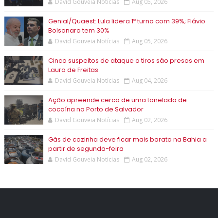
David Gouveia Notícias
Aug 05, 2026
Genial/Quaest: Lula lidera 1º turno com 39%; Flávio
Bolsonaro tem 30%
David Gouveia Notícias
Aug 05, 2026
Cinco suspeitos de ataque a tiros são presos em
Lauro de Freitas
David Gouveia Notícias
Aug 04, 2026
Ação apreende cerca de uma tonelada de
cocaína no Porto de Salvador
David Gouveia Notícias
Aug 02, 2026
Gás de cozinha deve ficar mais barato na Bahia a
partir de segunda-feira
David Gouveia Notícias
Aug 02, 2026