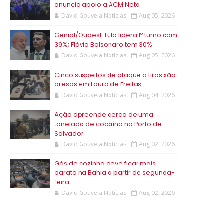
anuncia apoio a ACM Neto
David Gouveia Notícias
Aug 05, 2026
Genial/Quaest: Lula lidera 1º turno com
39%; Flávio Bolsonaro tem 30%
David Gouveia Notícias
Aug 05, 2026
Cinco suspeitos de ataque a tiros são
presos em Lauro de Freitas
David Gouveia Notícias
Aug 04, 2026
Ação apreende cerca de uma
tonelada de cocaína no Porto de
Salvador
David Gouveia Notícias
Aug 02, 2026
Gás de cozinha deve ficar mais
barato na Bahia a partir de segunda-
feira
David Gouveia Notícias
Aug 02, 2026