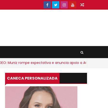
Muniz rompe expectativa e anuncia apoio a ACM Neto
CANECA PERSONALIZADA