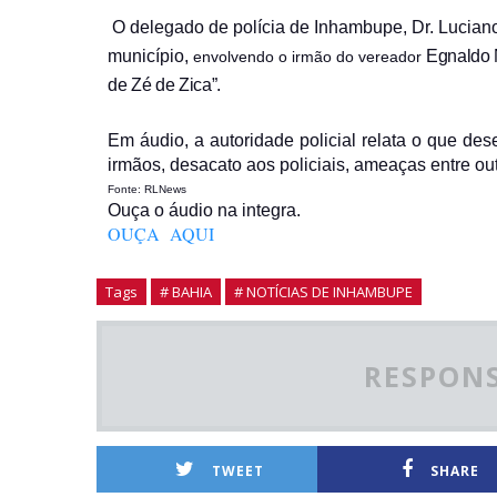
O delegado de polícia de Inhambupe, Dr. Luciano
município,
Egnaldo 
envolvendo o irmão do vereador
de Zé de Zica”.
Em áudio, a autoridade policial relata o que de
irmãos, desacato aos policiais, ameaças entre out
Fonte: RLNews
Ouça o áudio na integra.
OUÇA AQUI
Tags
# BAHIA
# NOTÍCIAS DE INHAMBUPE
RESPONS
TWEET
SHARE