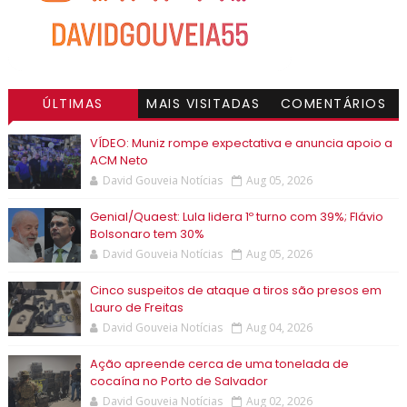
ÚLTIMAS
MAIS VISITADAS
COMENTÁRIOS
VÍDEO: Muniz rompe expectativa e anuncia apoio a
ACM Neto
David Gouveia Notícias
Aug 05, 2026
Genial/Quaest: Lula lidera 1º turno com 39%; Flávio
Bolsonaro tem 30%
David Gouveia Notícias
Aug 05, 2026
Cinco suspeitos de ataque a tiros são presos em
Lauro de Freitas
David Gouveia Notícias
Aug 04, 2026
Ação apreende cerca de uma tonelada de
cocaína no Porto de Salvador
David Gouveia Notícias
Aug 02, 2026