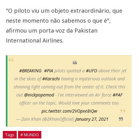
"O piloto viu um objeto extraordinário, que
neste momento não sabemos o que é",
afirmou um porta-voz da Pakistan
International Airlines.
#BREAKING
:
#PIA
pilots spotted a
#UFO
above their jet
in the skies of
#Karachi
having a mysterious outlook and
shinning light coming out from the center of it. Check this
out
@nickpopemod
- I've interviewed an Air force
#PAF
officer on the topic. Would love your comments too.
pic.twitter.com/2VOpxe8iQw
— Zain Khan (@ZKhanOfficial)
January 27, 2021
Tags
# MUNDO