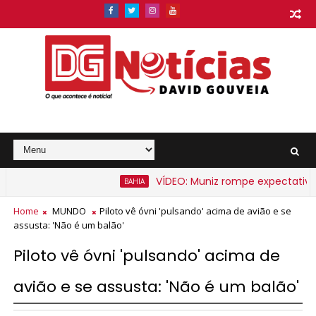
VÍDEO: Muniz rompe expectativa e 
BAHIA
o na Bahia a partir de segunda-feira
Home
MUNDO
Piloto vê óvni 'pulsando' acima de avião e se
assusta: 'Não é um balão'
Piloto vê óvni 'pulsando' acima de
avião e se assusta: 'Não é um balão'