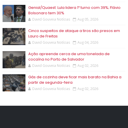
Genial/Quaest: Lula lidera 1º turno com 39%; Flávio
Bolsonaro tem 30%
David Gouveia Notícias
Aug 05, 2026
Cinco suspeitos de ataque a tiros são presos em
Lauro de Freitas
David Gouveia Notícias
Aug 04, 2026
Ação apreende cerca de uma tonelada de
cocaína no Porto de Salvador
David Gouveia Notícias
Aug 02, 2026
Gás de cozinha deve ficar mais barato na Bahia a
partir de segunda-feira
David Gouveia Notícias
Aug 02, 2026