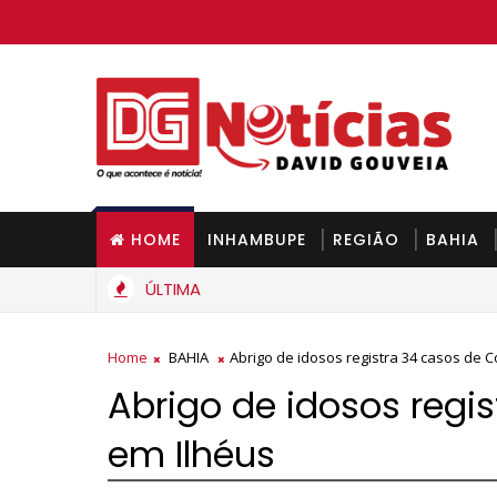
HOME
INHAMBUPE
REGIÃO
BAHIA
ÚLTIMA
Gás de cozinha deve ficar mais barato na Bahia a partir de s
Home
BAHIA
Abrigo de idosos registra 34 casos de C
Abrigo de idosos regi
em Ilhéus