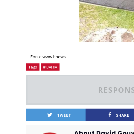
Fonte:www.bnews
Tags
# BAHIA
RESPONS
TWEET
SHARE
About David Gouv