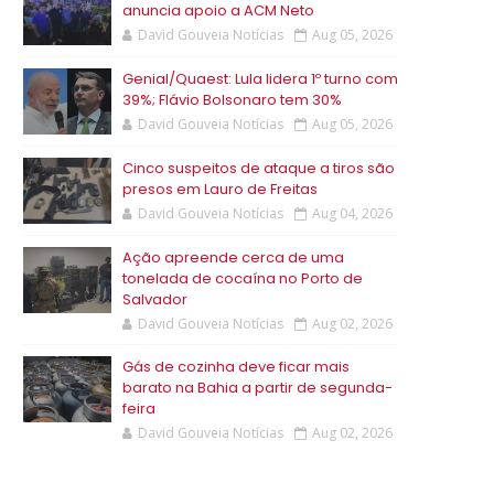
anuncia apoio a ACM Neto
David Gouveia Notícias
Aug 05, 2026
Genial/Quaest: Lula lidera 1º turno com
39%; Flávio Bolsonaro tem 30%
David Gouveia Notícias
Aug 05, 2026
Cinco suspeitos de ataque a tiros são
presos em Lauro de Freitas
David Gouveia Notícias
Aug 04, 2026
Ação apreende cerca de uma
tonelada de cocaína no Porto de
Salvador
David Gouveia Notícias
Aug 02, 2026
Gás de cozinha deve ficar mais
barato na Bahia a partir de segunda-
feira
David Gouveia Notícias
Aug 02, 2026