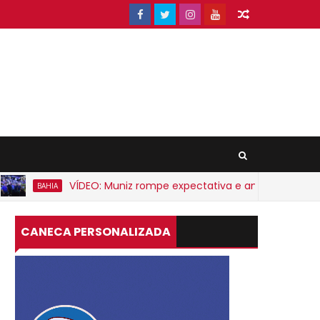
VÍDEO: Muniz rompe expectativa e anuncia apoio a ACM
BAHIA
CANECA PERSONALIZADA