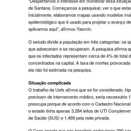
“Despertamos o interesse em monitorar essa situação
de Santana. Começamos a pesquisar, ver o que estava 
Inicialmente, elaboramos mapas usando modelos ma
epidemiológico que é usado para projetar o avanço
aplicamos aqui”, afirmou Yasmin.
O estudo divide a população em três categorias: os q
que adoeceram e se recuperam. A pesquisa afirma que
que os infectados representam cerca de 4% do total 
concentrados na capital. A taxa de mortes provocad
ela não foi estimada na pesquisa.
Situação complicada
O trabalho da Uefs afirma que se for considerado, h
precisam de internamento médico, seria necessário 1
preocupa porque de acordo com o Cadastro Nacional d
o estado tinha apenas 3.284 leitos de UTI Complemen
de Saúde (SUS) e 1.469 pela rede privada.
O Cnes aponta que nos hospitais particulares 290 ca