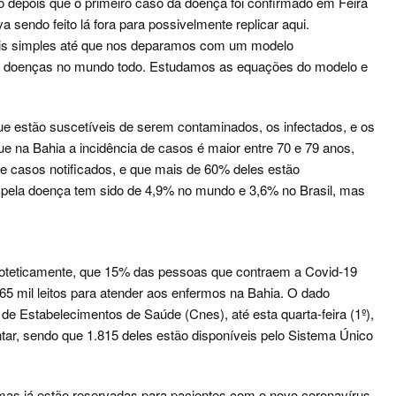
 depois que o primeiro caso da doença foi confirmado em Feira
sendo feito lá fora para possivelmente replicar aqui.
is simples até que nos deparamos com um modelo
 de doenças no mundo todo. Estudamos as equações do modelo e
ue estão suscetíveis de serem contaminados, os infectados, e os
 na Bahia a incidência de casos é maior entre 70 e 79 anos,
de casos notificados, e que mais de 60% deles estão
a pela doença tem sido de 4,9% no mundo e 3,6% no Brasil, mas
ipoteticamente, que 15% das pessoas que contraem a Covid-19
65 mil leitos para atender aos enfermos na Bahia. O dado
e Estabelecimentos de Saúde (Cnes), até esta quarta-feira (1º),
tar, sendo que 1.815 deles estão disponíveis pelo Sistema Único
mas já estão reservadas para pacientes com o novo coronavírus.