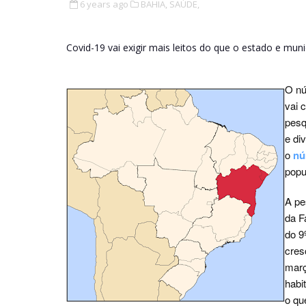
6 years ago
BAHIA,
SAÚDE,
Covid-19 vai exigir mais leitos do que o estado e mu
O nú
vai 
pesq
e di
o
nú
popu
A pe
da F
do 9
cres
març
habi
o qu