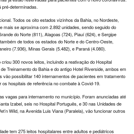
á pré-determinadas.
ional. Todos os oito estados vizinhos da Bahia, no Nordeste,
ue mais se aproxima com 2.892 unidades, sendo seguido do
rande do Norte (811), Alagoas (724), Piauí (624), e Sergipe
s também de todos os estados do Norte e do Centro-Oeste,
neiro (7.936), Minas Gerais (5.482), e Paraná (4.080).
iou 300 novos leitos, incluindo a reativação do Hospital
o de Treinamento do Bahia e do antigo Hotel Riverside, ambos em
os vão possibilitar 140 internamentos de pacientes em tratamento
 os hospitais de referência no combate à Covid-19.
ovas vagas para internamento no município. Foram anunciadas até
 Santa Izabel, seis no Hospital Português, e 30 nas Unidades de
’n Wild, na Avenida Luis Viana (Paralela), vão funcionar outros
de tem 275 leitos hospitalares entre adultos e pediátricos