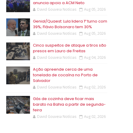
anuncia apoio a ACM Neto
David Gouveia Notícias
Aug 05, 2026
Genial/Quaest: Lula lidera 1º turno com
39%; Flávio Bolsonaro tem 30%
David Gouveia Notícias
Aug 05, 2026
Cinco suspeitos de ataque a tiros são
presos em Lauro de Freitas
David Gouveia Notícias
Aug 04, 2026
Ação apreende cerca de uma
tonelada de cocaína no Porto de
Salvador
David Gouveia Notícias
Aug 02, 2026
Gás de cozinha deve ficar mais
barato na Bahia a partir de segunda-
feira
David Gouveia Notícias
Aug 02, 2026