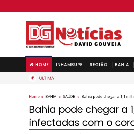
HOME
INHAMBUPE
REGIÃO
BAHIA
ÚLTIMA
 ficar mais barato na Bahia a partir de segunda-feira
Home
BAHIA
SAÚDE
Bahia pode chegar a 1,1 mil
Bahia pode chegar a 1
infectadas com o cor