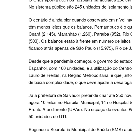
No sistema público são 245 unidades de isolamento j
O cenário é ainda pior quando observado em nível nac
têm menos leitos que os baianos. Pernambuco é o q
Ceará (2.145), Maranhão (1.260), Paraíba (952), Rio G
(503). Os baianos estão à frente em número de leito
ficando atrás apenas de São Paulo (15.975), Rio de Ja
Desde que a pandemia começou o governo do estado cr
Espanhol, com 160 unidades, e a utilização do Centr
Lauro de Freitas, na Região Metropolitana, e que junt
de baixa complexidade, o que deve ajudar a desafogar
Já a prefeitura de Salvador pretende criar até 250 n
agora 10 leitos no Hospital Municipal, 14 no Hospital
Pronto Atendimento (UPAs). No espaço de eventos Wet
50 unidades de UTI.
Segundo a Secretaria Municipal de Saúde (SMS) a cida