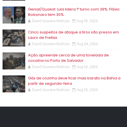
Genial/Quaest: Lula lidera 1º turno com 39%; Flávio
Bolsonaro tem 30%
David Gouveia Notícias
Aug 05, 2026
Cinco suspeitos de ataque a tiros são presos em
Lauro de Freitas
David Gouveia Notícias
Aug 04, 2026
Ação apreende cerca de uma tonelada de
cocaína no Porto de Salvador
David Gouveia Notícias
Aug 02, 2026
Gás de cozinha deve ficar mais barato na Bahia a
partir de segunda-feira
David Gouveia Notícias
Aug 02, 2026