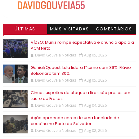
ÚLTIMAS
MAIS VISITADAS
COMENTÁRIOS
VÍDEO: Muniz rompe expectativa e anuncia apoio a
ACM Neto
David Gouveia Notícias
Aug 05, 2026
Genial/Quaest: Lula lidera 1º turno com 39%; Flávio
Bolsonaro tem 30%
David Gouveia Notícias
Aug 05, 2026
Cinco suspeitos de ataque a tiros são presos em
Lauro de Freitas
David Gouveia Notícias
Aug 04, 2026
Ação apreende cerca de uma tonelada de
cocaína no Porto de Salvador
David Gouveia Notícias
Aug 02, 2026