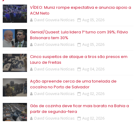
VÍDEO: Muniz rompe expectativa e anuncia apoio a
ACM Neto
David Gouveia Notícias
Aug 05, 2026
Genial/Quaest: Lula lidera 1º turno com 39%; Flávio
Bolsonaro tem 30%
David Gouveia Notícias
Aug 05, 2026
Cinco suspeitos de ataque a tiros são presos em
Lauro de Freitas
David Gouveia Notícias
Aug 04, 2026
Ação apreende cerca de uma tonelada de
cocaína no Porto de Salvador
David Gouveia Notícias
Aug 02, 2026
Gás de cozinha deve ficar mais barato na Bahia a
partir de segunda-feira
David Gouveia Notícias
Aug 02, 2026