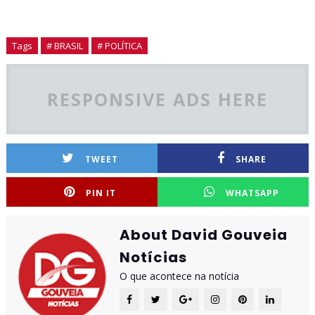
Tags
# BRASIL
# POLÍTICA
RESPONSIVE ADS HERE
TWEET
SHARE
PIN IT
WHATSAPP
About David Gouveia
Notícias
O que acontece na notícia