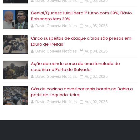
David Gouveia Notícias
Aug 05, 2026
Genial/Quaest: Lula lidera 1º turno com 39%; Flávio
Bolsonaro tem 30%
David Gouveia Notícias
Aug 05, 2026
Cinco suspeitos de ataque a tiros são presos em
Lauro de Freitas
David Gouveia Notícias
Aug 04, 2026
Ação apreende cerca de uma tonelada de
cocaína no Porto de Salvador
David Gouveia Notícias
Aug 02, 2026
Gás de cozinha deve ficar mais barato na Bahia a
partir de segunda-feira
David Gouveia Notícias
Aug 02, 2026