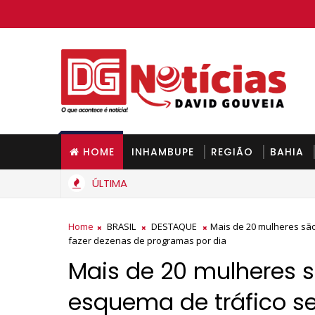
HOME
INHAMBUPE
REGIÃO
BAHIA
ÚLTIMA
Gás de cozinha deve ficar mais barato na Bahia a partir de 
IA
Home
BRASIL
DESTAQUE
Mais de 20 mulheres são
fazer dezenas de programas por dia
Mais de 20 mulheres 
esquema de tráfico se