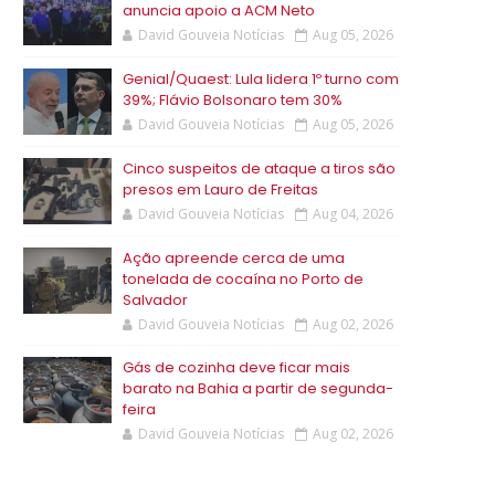
anuncia apoio a ACM Neto
David Gouveia Notícias
Aug 05, 2026
Genial/Quaest: Lula lidera 1º turno com
39%; Flávio Bolsonaro tem 30%
David Gouveia Notícias
Aug 05, 2026
Cinco suspeitos de ataque a tiros são
presos em Lauro de Freitas
David Gouveia Notícias
Aug 04, 2026
Ação apreende cerca de uma
tonelada de cocaína no Porto de
Salvador
David Gouveia Notícias
Aug 02, 2026
Gás de cozinha deve ficar mais
barato na Bahia a partir de segunda-
feira
David Gouveia Notícias
Aug 02, 2026