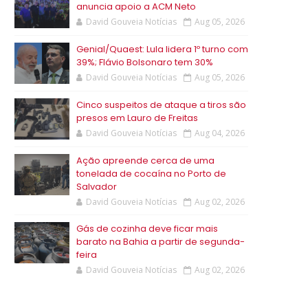
anuncia apoio a ACM Neto
David Gouveia Notícias
Aug 05, 2026
Genial/Quaest: Lula lidera 1º turno com
39%; Flávio Bolsonaro tem 30%
David Gouveia Notícias
Aug 05, 2026
Cinco suspeitos de ataque a tiros são
presos em Lauro de Freitas
David Gouveia Notícias
Aug 04, 2026
Ação apreende cerca de uma
tonelada de cocaína no Porto de
Salvador
David Gouveia Notícias
Aug 02, 2026
Gás de cozinha deve ficar mais
barato na Bahia a partir de segunda-
feira
David Gouveia Notícias
Aug 02, 2026