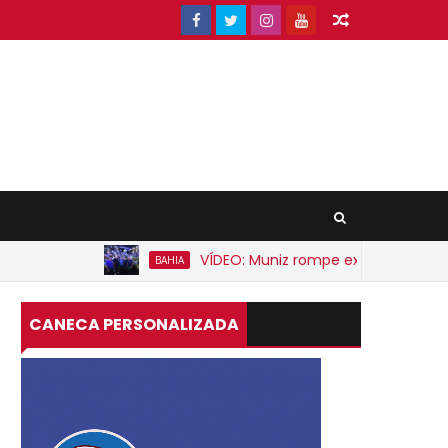
VÍDEO: Muniz rompe expectativa e anunci
BAHIA
CANECA PERSONALIZADA