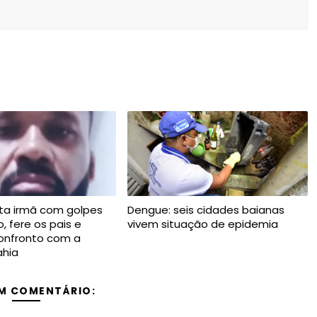
a irmã com golpes
Dengue: seis cidades baianas
 fere os pais e
vivem situação de epidemia
onfronto com a
ahia
M COMENTÁRIO: