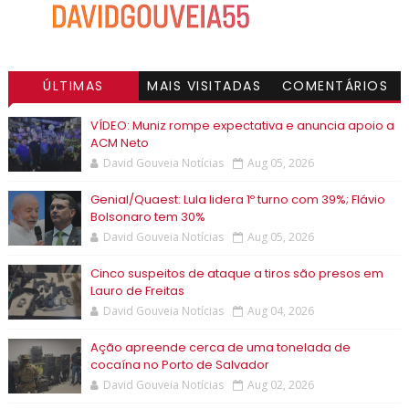
ÚLTIMAS
MAIS VISITADAS
COMENTÁRIOS
VÍDEO: Muniz rompe expectativa e anuncia apoio a
ACM Neto
David Gouveia Notícias
Aug 05, 2026
Genial/Quaest: Lula lidera 1º turno com 39%; Flávio
Bolsonaro tem 30%
David Gouveia Notícias
Aug 05, 2026
Cinco suspeitos de ataque a tiros são presos em
Lauro de Freitas
David Gouveia Notícias
Aug 04, 2026
Ação apreende cerca de uma tonelada de
cocaína no Porto de Salvador
David Gouveia Notícias
Aug 02, 2026