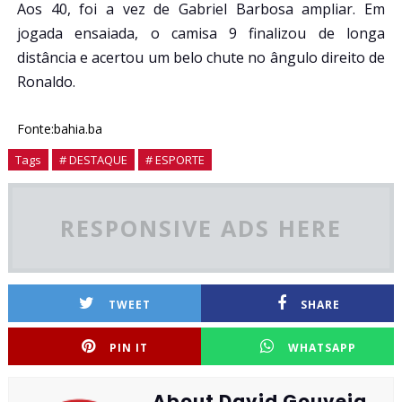
Aos 40, foi a vez de Gabriel Barbosa ampliar. Em
jogada ensaiada, o camisa 9 finalizou de longa
distância e acertou um belo chute no ângulo direito de
Ronaldo.
Fonte:bahia.ba
Tags
# DESTAQUE
# ESPORTE
RESPONSIVE ADS HERE
TWEET
SHARE
PIN IT
WHATSAPP
About David Gouveia