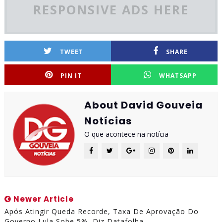
RESPONSIVE ADS HERE
TWEET
SHARE
PIN IT
WHATSAPP
About David Gouveia
Notícias
O que acontece na notícia
Newer Article
Após Atingir Queda Recorde, Taxa De Aprovação Do
Governo Lula Sobe 5%, Diz Datafolha