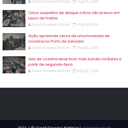
David Gouveia Notícias
Aug 05, 2026
Cinco suspeitos de ataque a tiros são presos em
Lauro de Freitas
David Gouveia Notícias
Aug 04, 2026
Ação apreende cerca de uma tonelada de
cocaína no Porto de Salvador
David Gouveia Notícias
Aug 02, 2026
Gás de cozinha deve ficar mais barato na Bahia a
partir de segunda-feira
David Gouveia Notícias
Aug 02, 2026
2021 | © David Gouveia Notícias|
TemplatesYard