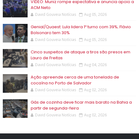
VÍDEO: Muniz rompe expectativa e anuncia apoio a
ACM Neto
David Gouveia Notícias
Aug 05, 2026
Genial/Quaest: Lula lidera 1º turno com 39%; Flávio
Bolsonaro tem 30%
David Gouveia Notícias
Aug 05, 2026
Cinco suspeitos de ataque a tiros são presos em
Lauro de Freitas
David Gouveia Notícias
Aug 04, 2026
Ação apreende cerca de uma tonelada de
cocaína no Porto de Salvador
David Gouveia Notícias
Aug 02, 2026
Gás de cozinha deve ficar mais barato na Bahia a
partir de segunda-feira
David Gouveia Notícias
Aug 02, 2026