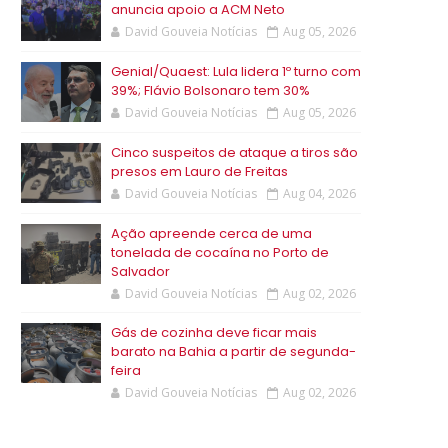
anuncia apoio a ACM Neto
David Gouveia Notícias
Aug 05, 2026
Genial/Quaest: Lula lidera 1º turno com
39%; Flávio Bolsonaro tem 30%
David Gouveia Notícias
Aug 05, 2026
Cinco suspeitos de ataque a tiros são
presos em Lauro de Freitas
David Gouveia Notícias
Aug 04, 2026
Ação apreende cerca de uma
tonelada de cocaína no Porto de
Salvador
David Gouveia Notícias
Aug 02, 2026
Gás de cozinha deve ficar mais
barato na Bahia a partir de segunda-
feira
David Gouveia Notícias
Aug 02, 2026