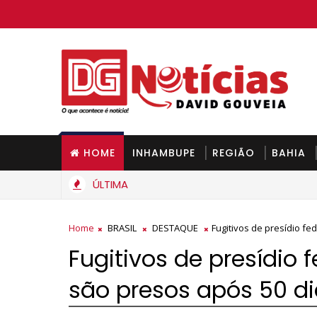
HOME
INHAMBUPE
REGIÃO
BAHIA
ÚLTIMA
Gás de cozinha deve ficar mais barato na Bahia a partir de seg
Home
BRASIL
DESTAQUE
Fugitivos de presídio fe
Fugitivos de presídio 
são presos após 50 di