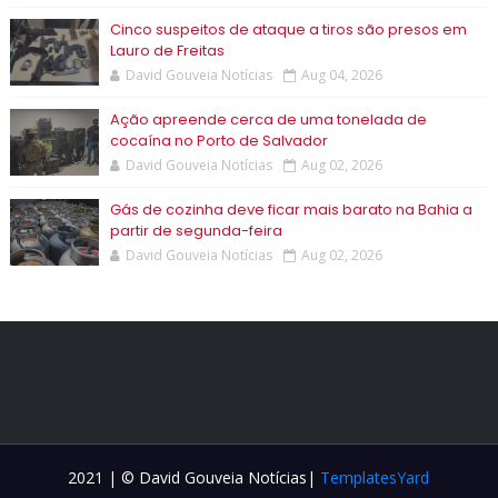
Cinco suspeitos de ataque a tiros são presos em
Lauro de Freitas
David Gouveia Notícias
Aug 04, 2026
Ação apreende cerca de uma tonelada de
cocaína no Porto de Salvador
David Gouveia Notícias
Aug 02, 2026
Gás de cozinha deve ficar mais barato na Bahia a
partir de segunda-feira
David Gouveia Notícias
Aug 02, 2026
2021 | © David Gouveia Notícias|
TemplatesYard