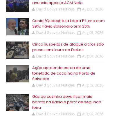
anuncia apoio a ACM Neto
David Gouveia Notícias
Aug 05, 2026
Genial/Quaest: Lula lidera 1º turno com
39%; Flávio Bolsonaro tem 30%
David Gouveia Notícias
Aug 05, 2026
Cinco suspeitos de ataque a tiros são
presos em Lauro de Freitas
David Gouveia Notícias
Aug 04, 2026
Ação apreende cerca de uma
tonelada de cocaína no Porto de
Salvador
David Gouveia Notícias
Aug 02, 2026
Gás de cozinha deve ficar mais
barato na Bahia a partir de segunda-
feira
David Gouveia Notícias
Aug 02, 2026