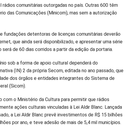
il rádios comunitárias outorgadas no país. Outras 600 têm
ério das Comunicações (Minicom), mas sem a autorização
s e fundações detentoras de licenças comunitárias deverão
net, que ainda será disponibilizado, e apresentar uma série
rá de 60 dias corridos a partir da edição da portaria.
ínio sob a forma de apoio cultural dependerá do
mativa (IN) 2 da própria Secom, editada no ano passado, que
dade dos órgãos e entidades integrantes do Sistema de
ral (Sicom).
om o Ministério da Cultura para permitir que rádios
mente ações culturais vinculadas à Lei Aldir Blanc. Lançada
do, a Lei Aldir Blanc prevê investimentos de R$ 15 bilhões
ilhões por ano, e teve adesão de mais de 5,4 mil municípios.