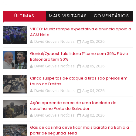
ÚLTIMAS
MAIS VISITADAS
COMENTÁRIOS
VÍDEO: Muniz rompe expectativa e anuncia apoio a
ACM Neto
David Gouveia Notícias
Aug 05, 2026
Genial/Quaest: Lula lidera 1º turno com 39%; Flávio
Bolsonaro tem 30%
David Gouveia Notícias
Aug 05, 2026
Cinco suspeitos de ataque a tiros são presos em
Lauro de Freitas
David Gouveia Notícias
Aug 04, 2026
Ação apreende cerca de uma tonelada de
cocaína no Porto de Salvador
David Gouveia Notícias
Aug 02, 2026
Gás de cozinha deve ficar mais barato na Bahia a
partir de segunda-feira