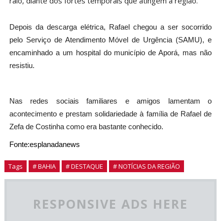
raio, diante dos fortes temporais que atingem a região.
Depois da descarga elétrica, Rafael chegou a ser socorrido
pelo Serviço de Atendimento Móvel de Urgência (SAMU), e
encaminhado a um hospital do município de Aporá, mas não
resistiu.
Nas redes sociais familiares e amigos lamentam o
acontecimento e prestam solidariedade à família de Rafael de
Zefa de Costinha como era bastante conhecido.
Fonte:esplanadanews
Tags
# BAHIA
# DESTAQUE
# NOTÍCIAS DA REGIÃO
RESPONSIVE ADS HERE