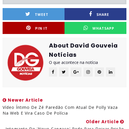
TWEET
SHARE
PIN IT
WHATSAPP
About David Gouveia
Notícias
O que acontece na notícia
Newer Article
Vídeo Íntimo De Zé Paredão Com Atual De Polly Vaza
Na Web E Vira Caso De Polícia
Older Article
Integrante Do 'novo Cangaço' Pede Para Deixar Prisão