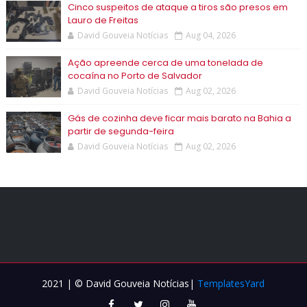
Cinco suspeitos de ataque a tiros são presos em
Lauro de Freitas
David Gouveia Notícias
Aug 04, 2026
Ação apreende cerca de uma tonelada de
cocaína no Porto de Salvador
David Gouveia Notícias
Aug 02, 2026
Gás de cozinha deve ficar mais barato na Bahia a
partir de segunda-feira
David Gouveia Notícias
Aug 02, 2026
2021 | © David Gouveia Notícias|
TemplatesYard