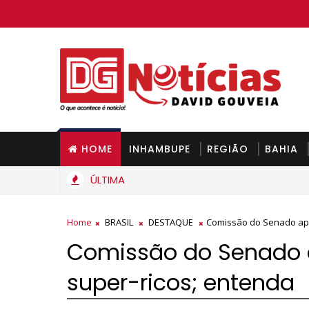
HOME
INHAMBUPE
REGIÃO
BAHIA
ÚLTIMA
 de cozinha deve ficar mais barato na Bahia a partir de segund
Home
BRASIL
DESTAQUE
Comissão do Senado apr
Comissão do Senado 
super-ricos; entenda