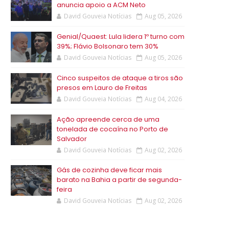
anuncia apoio a ACM Neto
David Gouveia Notícias
Aug 05, 2026
Genial/Quaest: Lula lidera 1º turno com
39%; Flávio Bolsonaro tem 30%
David Gouveia Notícias
Aug 05, 2026
Cinco suspeitos de ataque a tiros são
presos em Lauro de Freitas
David Gouveia Notícias
Aug 04, 2026
Ação apreende cerca de uma
tonelada de cocaína no Porto de
Salvador
David Gouveia Notícias
Aug 02, 2026
Gás de cozinha deve ficar mais
barato na Bahia a partir de segunda-
feira
David Gouveia Notícias
Aug 02, 2026