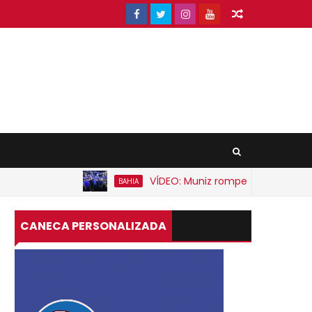
VÍDEO: Muniz rompe expectativa e anun
BAHIA
CANECA PERSONALIZADA