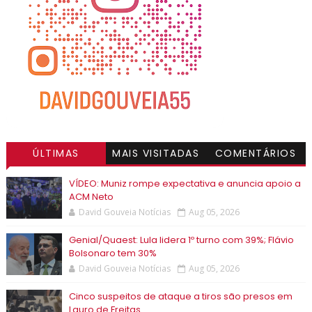
ÚLTIMAS
MAIS VISITADAS
COMENTÁRIOS
VÍDEO: Muniz rompe expectativa e anuncia apoio a
ACM Neto
David Gouveia Notícias
Aug 05, 2026
Genial/Quaest: Lula lidera 1º turno com 39%; Flávio
Bolsonaro tem 30%
David Gouveia Notícias
Aug 05, 2026
Cinco suspeitos de ataque a tiros são presos em
Lauro de Freitas