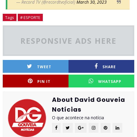
— Record TV (@recordtvoficial)
March 30, 2023
Tags
# ESPORTE
RESPONSIVE ADS HERE
TWEET
SHARE
PIN IT
WHATSAPP
About David Gouveia
Notícias
O que acontece na notícia