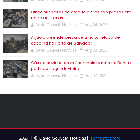
Cinco suspeitos de ataque a tiros são presos em
Lauro de Freitas
David Gouveia Notícias
Aug 04, 2026
Ação apreende cerca de uma tonelada de
cocaína no Porto de Salvador
David Gouveia Notícias
Aug 02, 2026
Gás de cozinha deve ficar mais barato na Bahia a
partir de segunda-feira
David Gouveia Notícias
Aug 02, 2026
2021 | © David Gouveia Notícias|
TemplatesYard