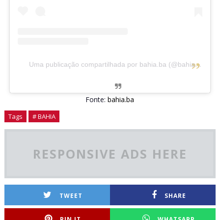
Uma publicação compartilhada por bahia.ba (@bahia.ba)
Fonte:
bahia.ba
Tags
# BAHIA
RESPONSIVE ADS HERE
TWEET
SHARE
PIN IT
WHATSAPP