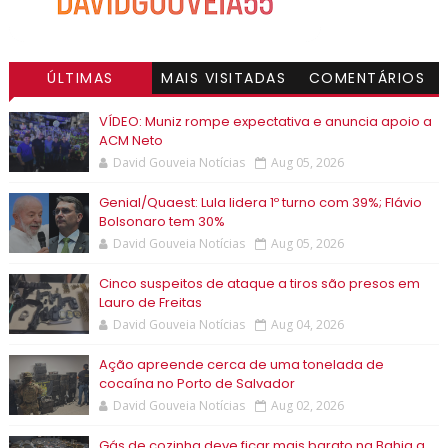
ÚLTIMAS
MAIS VISITADAS
COMENTÁRIOS
VÍDEO: Muniz rompe expectativa e anuncia apoio a
ACM Neto
David Gouveia Notícias
Aug 05, 2026
Genial/Quaest: Lula lidera 1º turno com 39%; Flávio
Bolsonaro tem 30%
David Gouveia Notícias
Aug 05, 2026
Cinco suspeitos de ataque a tiros são presos em
Lauro de Freitas
David Gouveia Notícias
Aug 04, 2026
Ação apreende cerca de uma tonelada de
cocaína no Porto de Salvador
David Gouveia Notícias
Aug 02, 2026
Gás de cozinha deve ficar mais barato na Bahia a