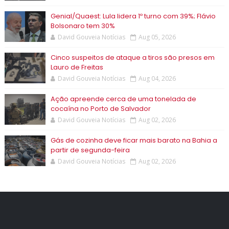
Genial/Quaest: Lula lidera 1º turno com 39%; Flávio
Bolsonaro tem 30%
David Gouveia Notícias
Aug 05, 2026
Cinco suspeitos de ataque a tiros são presos em
Lauro de Freitas
David Gouveia Notícias
Aug 04, 2026
Ação apreende cerca de uma tonelada de
cocaína no Porto de Salvador
David Gouveia Notícias
Aug 02, 2026
Gás de cozinha deve ficar mais barato na Bahia a
partir de segunda-feira
David Gouveia Notícias
Aug 02, 2026