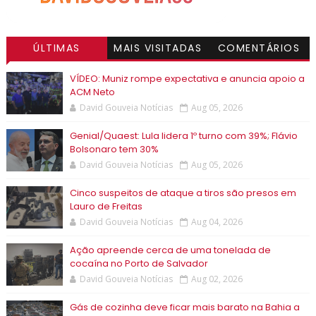
ÚLTIMAS
MAIS VISITADAS
COMENTÁRIOS
VÍDEO: Muniz rompe expectativa e anuncia apoio a
ACM Neto
David Gouveia Notícias
Aug 05, 2026
Genial/Quaest: Lula lidera 1º turno com 39%; Flávio
Bolsonaro tem 30%
David Gouveia Notícias
Aug 05, 2026
Cinco suspeitos de ataque a tiros são presos em
Lauro de Freitas
David Gouveia Notícias
Aug 04, 2026
Ação apreende cerca de uma tonelada de
cocaína no Porto de Salvador
David Gouveia Notícias
Aug 02, 2026
Gás de cozinha deve ficar mais barato na Bahia a