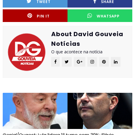
TWEET
SHARE
PIN IT
WHATSAPP
About David Gouveia
Notícias
O que acontece na notícia
Genial/Quaest: Lula lidera 1º turno com 39%; Flávio