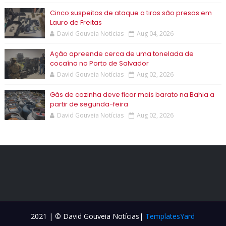
Cinco suspeitos de ataque a tiros são presos em
Lauro de Freitas
David Gouveia Notícias
Aug 04, 2026
Ação apreende cerca de uma tonelada de
cocaína no Porto de Salvador
David Gouveia Notícias
Aug 02, 2026
Gás de cozinha deve ficar mais barato na Bahia a
partir de segunda-feira
David Gouveia Notícias
Aug 02, 2026
2021 | © David Gouveia Notícias|
TemplatesYard