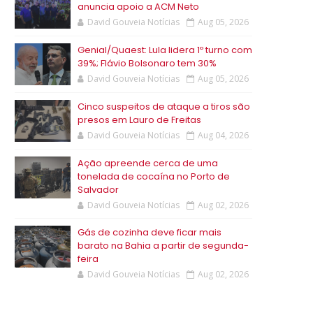
anuncia apoio a ACM Neto
David Gouveia Notícias
Aug 05, 2026
Genial/Quaest: Lula lidera 1º turno com
39%; Flávio Bolsonaro tem 30%
David Gouveia Notícias
Aug 05, 2026
Cinco suspeitos de ataque a tiros são
presos em Lauro de Freitas
David Gouveia Notícias
Aug 04, 2026
Ação apreende cerca de uma
tonelada de cocaína no Porto de
Salvador
David Gouveia Notícias
Aug 02, 2026
Gás de cozinha deve ficar mais
barato na Bahia a partir de segunda-
feira
David Gouveia Notícias
Aug 02, 2026