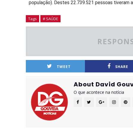
população). Destes 22.739.521 pessoas tiveram a
Tags
# SAÚDE
RESPONS
TWEET
SHARE
About David Gouv
O que acontece na notícia