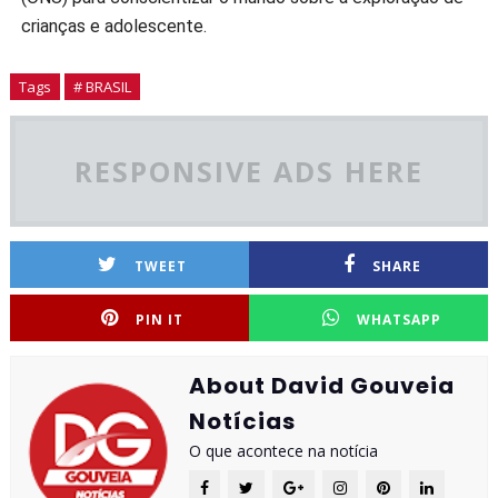
crianças e adolescente.
Tags
# BRASIL
RESPONSIVE ADS HERE
TWEET
SHARE
PIN IT
WHATSAPP
About David Gouveia
Notícias
O que acontece na notícia