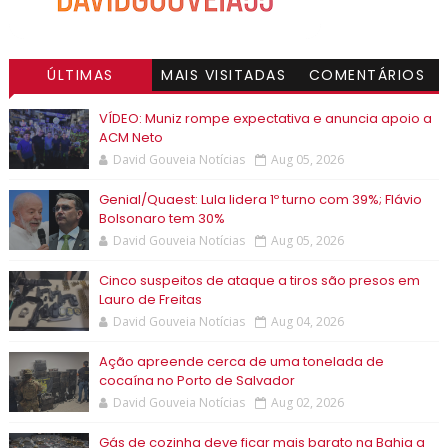
ÚLTIMAS
MAIS VISITADAS
COMENTÁRIOS
VÍDEO: Muniz rompe expectativa e anuncia apoio a
ACM Neto
David Gouveia Notícias
Aug 05, 2026
Genial/Quaest: Lula lidera 1º turno com 39%; Flávio
Bolsonaro tem 30%
David Gouveia Notícias
Aug 05, 2026
Cinco suspeitos de ataque a tiros são presos em
Lauro de Freitas
David Gouveia Notícias
Aug 04, 2026
Ação apreende cerca de uma tonelada de
cocaína no Porto de Salvador
David Gouveia Notícias
Aug 02, 2026
Gás de cozinha deve ficar mais barato na Bahia a