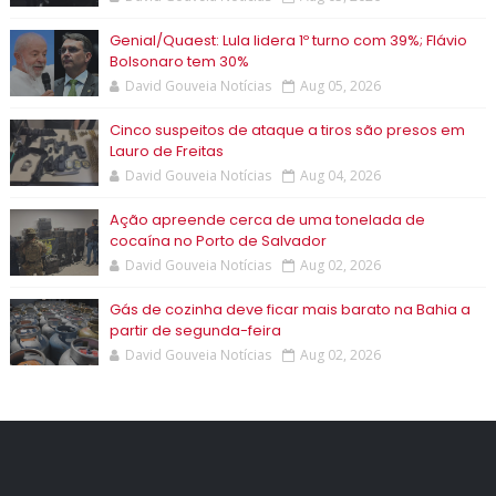
Genial/Quaest: Lula lidera 1º turno com 39%; Flávio
Bolsonaro tem 30%
David Gouveia Notícias
Aug 05, 2026
Cinco suspeitos de ataque a tiros são presos em
Lauro de Freitas
David Gouveia Notícias
Aug 04, 2026
Ação apreende cerca de uma tonelada de
cocaína no Porto de Salvador
David Gouveia Notícias
Aug 02, 2026
Gás de cozinha deve ficar mais barato na Bahia a
partir de segunda-feira
David Gouveia Notícias
Aug 02, 2026