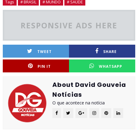
Tags
# BRASIL
# MUNDO
# SAÚDE
RESPONSIVE ADS HERE
TWEET
SHARE
PIN IT
WHATSAPP
About David Gouveia
Notícias
O que acontece na notícia