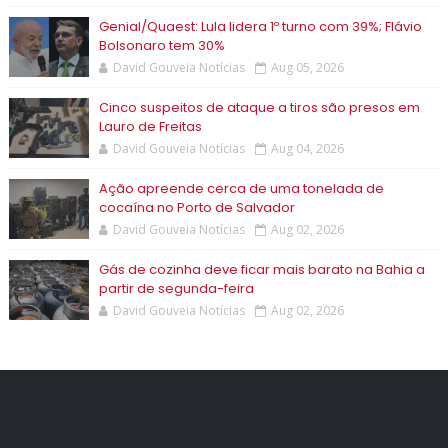
Genial/Quaest: Lula lidera 1º turno com 39%; Flávio
Bolsonaro tem 30%
David Gouveia Notícias
Aug 05, 2026
Cinco suspeitos de ataque a tiros são presos em
Lauro de Freitas
David Gouveia Notícias
Aug 04, 2026
Ação apreende cerca de uma tonelada de
cocaína no Porto de Salvador
David Gouveia Notícias
Aug 02, 2026
Gás de cozinha deve ficar mais barato na Bahia a
partir de segunda-feira
David Gouveia Notícias
Aug 02, 2026