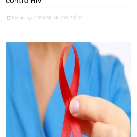
contra HIV
6 years ago
BRASIL,
MUNDO,
SAÚDE,