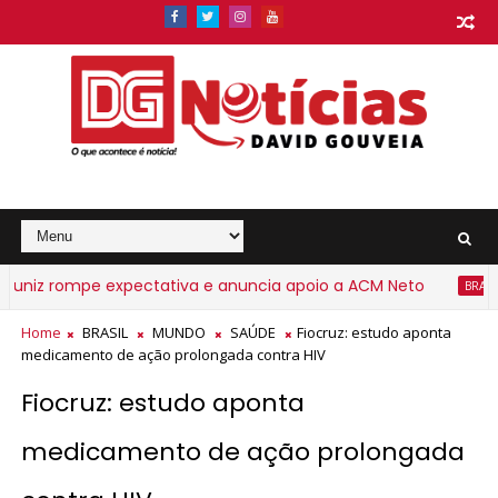
iz rompe expectativa e anuncia apoio a ACM Neto
G
BRASIL
Home
BRASIL
MUNDO
SAÚDE
Fiocruz: estudo aponta
medicamento de ação prolongada contra HIV
Fiocruz: estudo aponta
medicamento de ação prolongada