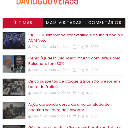
ÚLTIMAS
MAIS VISITADAS
COMENTÁRIOS
VÍDEO: Muniz rompe expectativa e anuncia apoio a
ACM Neto
David Gouveia Notícias
Aug 05, 2026
Genial/Quaest: Lula lidera 1º turno com 39%; Flávio
Bolsonaro tem 30%
David Gouveia Notícias
Aug 05, 2026
Cinco suspeitos de ataque a tiros são presos em
Lauro de Freitas
David Gouveia Notícias
Aug 04, 2026
Ação apreende cerca de uma tonelada de
cocaína no Porto de Salvador
David Gouveia Notícias
Aug 02, 2026
Gás de cozinha deve ficar mais barato na Bahia a