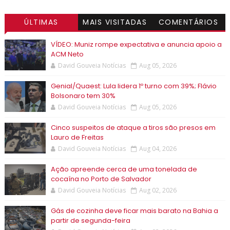
ÚLTIMAS
MAIS VISITADAS
COMENTÁRIOS
VÍDEO: Muniz rompe expectativa e anuncia apoio a
ACM Neto
David Gouveia Notícias
Aug 05, 2026
Genial/Quaest: Lula lidera 1º turno com 39%; Flávio
Bolsonaro tem 30%
David Gouveia Notícias
Aug 05, 2026
Cinco suspeitos de ataque a tiros são presos em
Lauro de Freitas
David Gouveia Notícias
Aug 04, 2026
Ação apreende cerca de uma tonelada de
cocaína no Porto de Salvador
David Gouveia Notícias
Aug 02, 2026
Gás de cozinha deve ficar mais barato na Bahia a
partir de segunda-feira