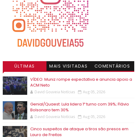
ÚLTIMAS
MAIS VISITADAS
COMENTÁRIOS
VÍDEO: Muniz rompe expectativa e anuncia apoio a
ACM Neto
David Gouveia Notícias
Aug 05, 2026
Genial/Quaest: Lula lidera 1º turno com 39%; Flávio
Bolsonaro tem 30%
David Gouveia Notícias
Aug 05, 2026
Cinco suspeitos de ataque a tiros são presos em
Lauro de Freitas